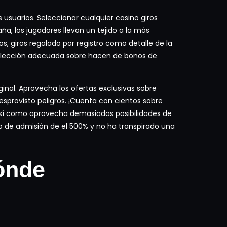
usuarios. Seleccionar cualquier casino giros
a, los jugadores llevan un tejido a la más
s, giros regalado por registro como detalle de la
n selección adecuada sobre hacen de bonos de
ginal. Aprovecha los ofertas exclusivas sobre
sprovisto peligros. ¡Cuenta con cientos sobre
así­ como aprovecha demasiadas posibilidades de
o de admisión de el 500% y no ha transpirado una
dónde