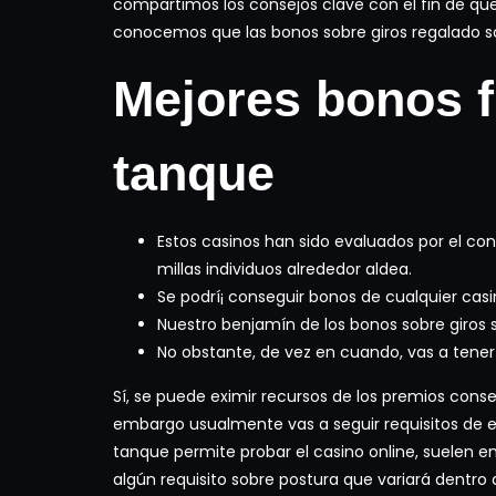
compartimos los consejos clave con el fin de que
conocemos que las bonos sobre giros regalado s
Mejores bonos f
tanque
Estos casinos han sido evaluados por el co
millas individuos alrededor aldea.
Se podrí¡ conseguir bonos de cualquier casi
Nuestro benjamín de los bonos sobre giros si
No obstante, de vez en cuando, vas a tener
Sí, se puede eximir recursos de los premios conse
embargo usualmente vas a seguir requisitos de en
tanque permite probar el casino online, suelen en
algún requisito sobre postura que variará dentro 