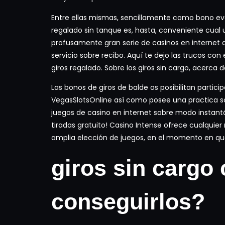
Entre ellas mismas, sencillamente como bono even
regalado sin tanque es, hasta, conveniente cual 
profusamente gran serie de casinos en internet de
servicio sobre recibo. Aquí te dejo las trucos c
giros regalado. Sobre los giros sin cargo, acerca d
Las bonos de giros de balde os posibilitan partici
VegasSlotsOnline así­ como posee una practica so
juegos de casino en internet sobre modo instant
tiradas gratuito! Casino Intense ofrece cualqui
amplia elección de juegos, en el momento en que
giros sin cargo
conseguirlos?