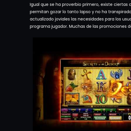
Igual que se ha proverbio primero, existe ciertas
permitan gozar lo tanto lapso y no ha transpirad
actualizado joviales las necesidades para los usu
programa jugador. Muchas de las promociones den