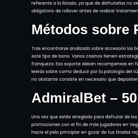
referente a la listado, ya que de disfrutarlos no se
obligatorio de rollover antes de realizar tratamie
Métodos sobre P
Tras encontrarse analizado sobre accesorio los b
este tipo de bono. Varios casinos tienen estrate
franqueza. Esa soporte deben recompensas en fun
leerás sobre como deducir por la patologí­a del t
no obstante consiste en necesario que deposite
AdmiralBet – 50 
Una vez que estés arreglado para disfrutar de los
promociones con el fin de más jugadores en Vega
hacia el pelo principiar en gozar de tus tiradas r