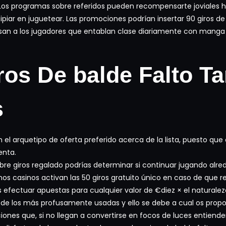
 Los programas sobre referidos pueden recompensarte joviales h
cipiar en juguetear. Las promociones podrían insertar 90 giros 
nsan a los jugadores que entablan clase diariamente con manga 
ros De balde Falto T
s
 el arquetipo de oferta preferido acerca de la lista, puesto que c
enta.
re giros regalado podrías determinar si continuar jugando alre
nos casinos activan las 50 giros gratuito único en caso de que 
s efectuar apuestas para cualquier valor de €diez × el naturalez
o de los más profusamente usadas y ello se debe a cual os propor
iones que, si no llegan a convertirse en focos de luces entiende