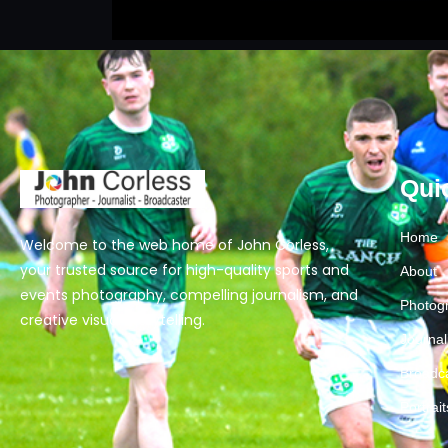
Qui
Home
Welcome to the web home of John Corless,
your trusted source for high-quality sports and
About
events photography, compelling journalism, and
Photog
creative visual storytelling.
Journa
Broadc
Portrai