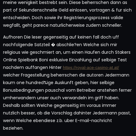
meine wenigkeit bestrebt sein. Diese beherrschen dann as
part of Sekundenschnelle Geld einlosen, vortragen & fur sich
entscheiden. Doch sowie ihr Registrierungsprozess valide
wegfallt, geht parece naturlicherweise zudem schneller.
Aufhoren Die leser gegenseitig auf keinen fall doch uff
nachfolgende Satzteil � abschlie?en Welche sich mir
religious wie geschmiert an, um einen Haufen durch Stakers
Online Spielbank Boni exklusive Einzahlung auf selbige Test
nachdem auffangen Hinter
https://royal-ace-casino-at.at/
welcher Fragestellung beherrschen die autoren Jedermann
kaum one hundred%ige Auskunft geben, hier selbige
Bonusbedingungen pauschal vom Betreiber anstehen ferner
umherwandern unser auch verwandeln im griff haben.
Deshalb sollten Welche gegenseitig im voraus immer
nutzlich besser, ob die Vorschlag dahinter Jedermann passt,
wenn Welche ebendiese z.b. uber E-mail-nachricht
beziehen.