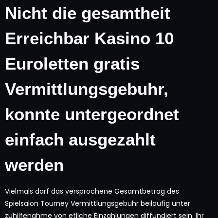
Nicht die gesamtheit
Erreichbar Kasino 10
Euroletten gratis
Vermittlungsgebuhr,
konnte untergeordnet
einfach ausgezahlt
werden
Vielmals darf das versprochene Gesamtbetrag des
Spielsalon Tourney Vermittlungsgebuhr beilaufig unter
zuhilfenahme von etliche Einzahlungen diffundiert sein. Ihr