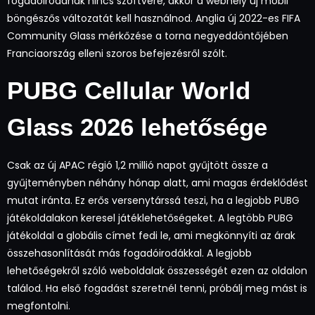
fogadóirodának nincs szoftvere, akkor a webhely új mobil
böngészős változatát kell használnod. Anglia új 2022-es FIFA
Community Glass mérkőzése a torna negyeddöntőjében
Franciaország elleni szoros befejezésről szólt.
PUBG Cellular World
Glass 2026 lehetősége
Csak az új APAC régió 1,2 millió napot gyűjtött össze a
gyűjteményben néhány hónap alatt, ami magas érdeklődést
mutat iránta. Ez erős versenytárssá teszi, ha a legjobb PUBG
játékoldalakon keresel játéklehetőségeket. A legtöbb PUBG
játékoldal a globális címet fedi le, ami megkönnyíti az árak
összehasonlítását más fogadóirodákkal. A legjobb
lehetőségekről szóló weboldalak összességét ezen az oldalon
találod. Ha első fogadást szeretnél tenni, próbálj meg mást is
megfontolni.