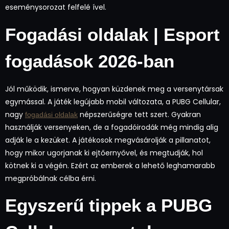
eseménysorozat felfelé ível.
Fogadási oldalak | Esport
fogadások 2026-ban
Jól működik, ismerve, hogyan küzdenek meg a versenytársak
egymással. A játék legújabb mobil változata, a PUBG Cellular,
nagy
népszerűségre tett szert. Gyakran
fogadási oldalak
használják versenyeken, de a fogadóirodák még mindig alig
adják le a kezüket. A játékosok megvásárolják a pillanatot,
hogy mikor ugorjanak ki ejtőernyővel, és megtudják, hol
kötnek ki a végén. Ezért az emberek a lehető leghamarabb
megpróbálnak célba érni.
Egyszerű tippek a PUBG