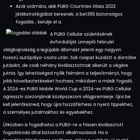
Azok számára, akik PUBG Countries Glass 2022
játékstratégiákat keresnek, a bet365 biztonságos
fogadás… kerülje el a.
A PUBG Cellular születésének
évfordulóját ünneplő februári
világbajnokság a legújabb állomást jelenti egy nagyon
hosszú autópálya-csata után. Sok csapat küzdött a döntőbe
jutásért, de csak néhány kiválasztottnak sikerült a végére
jutnia. Így lehetőséged nyílik felmérni a teljesítményt, hogy
jobb következtetéseket hozhass, miközben a másik fogadó.
A 2024-es PUBG Mobile World Cup a 2024-es PUBG Cellular
agresszív szezonjának középszezoni világpremierje. Újra be
kell jelentkezned, hogy újra hozzáférhess a nyerő tippekhez,
a személyes jutalmakhoz és egyebekhez.
Útközben is fogadhatsz a PUBG-re a frissen kiválasztott
fogadóiroda által biztosított alkalmazással. Ha a